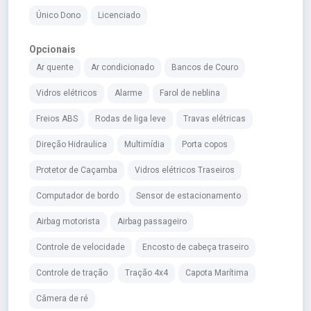
Único Dono
Licenciado
Opcionais
Ar quente
Ar condicionado
Bancos de Couro
Vidros elétricos
Alarme
Farol de neblina
Freios ABS
Rodas de liga leve
Travas elétricas
Direção Hidraulica
Multimídia
Porta copos
Protetor de Caçamba
Vidros elétricos Traseiros
Computador de bordo
Sensor de estacionamento
Airbag motorista
Airbag passageiro
Controle de velocidade
Encosto de cabeça traseiro
Controle de tração
Tração 4x4
Capota Marítima
Câmera de ré