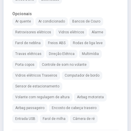
Opcionais
Ar quente
Ar condicionado
Bancos de Couro
Retrovisores elétricos
Vidros elétricos
Alarme
Farol de neblina
Freios ABS
Rodas de liga leve
Travas elétricas
Direção Elétrica
Multimídia
Porta copos
Controle de som no volante
Vidros elétricos Traseiros
Computador de bordo
Sensor de estacionamento
Volante com regulagem de altura
Airbag motorista
Airbag passageiro
Encosto de cabeça traseiro
Entrada USB
Farol de milha
Câmera de ré