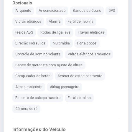
Opcionais
Ar quente
Ar condicionado
Bancos de Couro
GPS
Vidros elétricos
Alarme
Farol de neblina
Freios ABS
Rodas de liga leve
Travas elétricas
Direção Hidraulica
Multimídia
Porta copos
Controle de som no volante
Vidros elétricos Traseiros
Banco do motorista com ajuste de altura
Computador de bordo
Sensor de estacionamento
Airbag motorista
Airbag passageiro
Encosto de cabeça traseiro
Farol de milha
Câmera de ré
Informações do Veículo