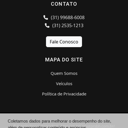
CONTATO
(31) 99688-6008
(31) 2535-1213
Fale Conosco
MAPA DO SITE
Quem Somos
Veículos
Política de Privacidade
Coletamos dados para melhorar o desempenho do site,
© Estrela Raja (integrador) - http://estrelamotorsbh.com.br/
além de personalizar conteúdo e anúncios.