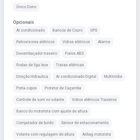
Único Dono
Opcionais
Ar condicionado
Bancos de Couro
GPS
Retrovisores elétricos
Vidros elétricos
Alarme
Desembaçador traseiro
Freios ABS
Rodas de liga leve
Travas elétricas
Direção Hidraulica
Ar condicionado Digital
Multimídia
Porta copos
Protetor de Caçamba
Controle de som no volante
Vidros elétricos Traseiros
Banco do motorista com ajuste de altura
Computador de bordo
Sensor de estacionamento
Volante com regulagem de altura
Airbag motorista