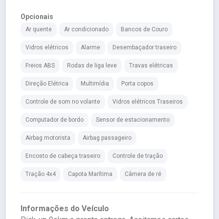
Opcionais
Ar quente
Ar condicionado
Bancos de Couro
Vidros elétricos
Alarme
Desembaçador traseiro
Freios ABS
Rodas de liga leve
Travas elétricas
Direção Elétrica
Multimídia
Porta copos
Controle de som no volante
Vidros elétricos Traseiros
Computador de bordo
Sensor de estacionamento
Airbag motorista
Airbag passageiro
Encosto de cabeça traseiro
Controle de tração
Tração 4x4
Capota Marítima
Câmera de ré
Informações do Veículo