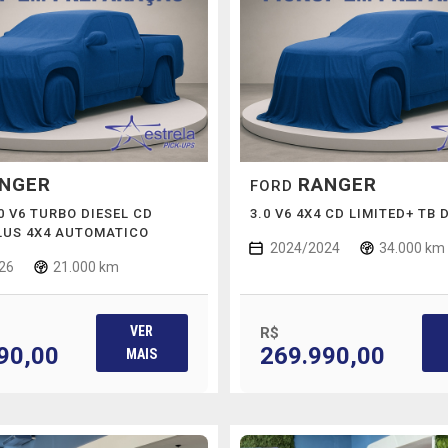
NGER
RANGER
FORD
0 V6 TURBO DIESEL CD
3.0 V6 4X4 CD LIMITED+ TB 
LUS 4X4 AUTOMATICO
2024/2024
34.000 km
26
21.000 km
VER
R$
90,00
269.990,00
MAIS