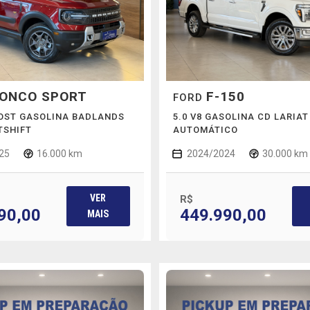
ONCO SPORT
F-150
FORD
OOST GASOLINA BADLANDS
5.0 V8 GASOLINA CD LARIAT
TSHIFT
AUTOMÁTICO
25
16.000 km
2024/2024
30.000 km
VER
R$
90,00
449.990,00
MAIS