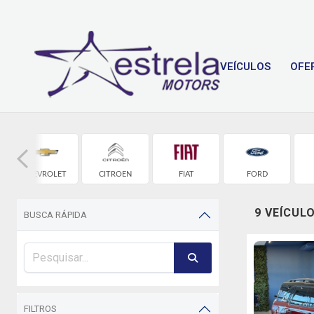
VEÍCULOS
OFE
CHEVROLET
CITROEN
FIAT
FORD
9 VEÍCUL
BUSCA RÁPIDA
FILTROS