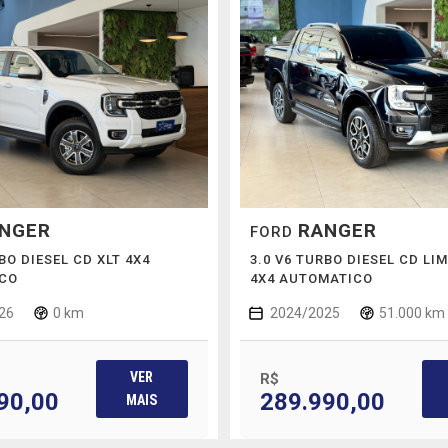
NGER
RANGER
FORD
BO DIESEL CD XLT 4X4
3.0 V6 TURBO DIESEL CD LI
CO
4X4 AUTOMATICO
26
0 km
2024/2025
51.000 km
VER
R$
90,00
289.990,00
MAIS