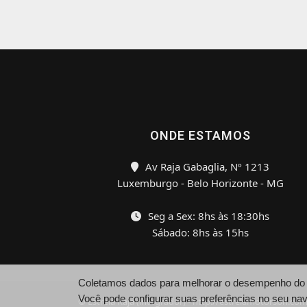
ONDE ESTAMOS
Av Raja Gabaglia, Nº 1213
Luxemburgo - Belo Horizonte - MG
Seg a Sex: 8hs às 18:30hs
Sábado: 8hs às 15hs
Coletamos dados para melhorar o desempenho do si
Você pode configurar suas preferências no seu na
© Estrela Raja (integrador) - http://estrelamotorsbh.com