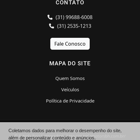
CONTATO
(31) 99688-6008
(31) 2535-1213
Fale Conosco
MAPA DO SITE
Quem Somos
Veículos
Política de Privacidade
Coletamos dados para melhorar o desempenho do site,
© Estrela Raja (integrador) - http://estrelamotorsbh.com.br/
além de personalizar conteúdo e anúncios.