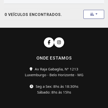
Toggle 
0 VEÍCULOS ENCONTRADOS.
ONDE ESTAMOS
Av Raja Gabaglia, Nº 1213
Luxemburgo - Belo Horizonte - MG
Seg a Sex: 8hs às 18:30hs
Sábado: 8hs às 15hs