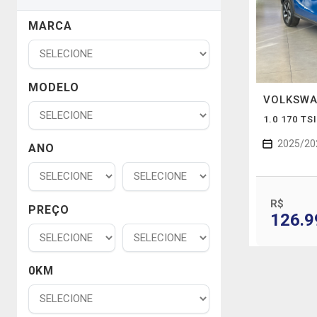
MARCA
MODELO
VOLKSW
1.0 170 T
2025/20
ANO
R$
PREÇO
126.9
0KM